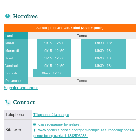
Horaires
Samedi prochain :
Jour férié (Assomption)
Lundi
Fermé
Mardi
9h15 - 12h30
13h30 - 18h
Mercredi
9h15 - 12h30
13h30 - 18h
Jeudi
9h15 - 12h30
13h30 - 18h
Vendredi
9h15 - 12h30
13h30 - 18h
Samedi
8h45 - 12h30
Dimanche
Fermé
Signaler une erreur
Contact
Téléphone
Téléphoner à la banque
caissedepargnerhonealpes.fr
Site web
www.agences.caisse-epargne.fr/banque-assurance/agences/a
gence-bourg-carriat-id13825030381