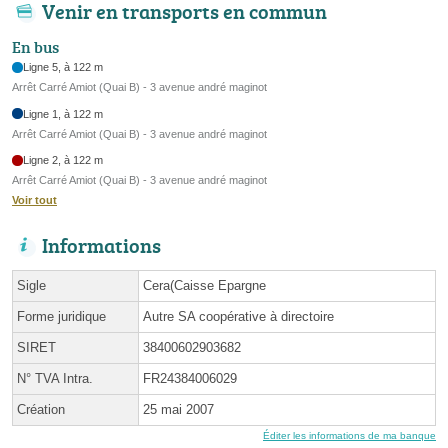
Venir en transports en commun
En bus
Ligne 5, à 122 m
Arrêt Carré Amiot (Quai B) - 3 avenue andré maginot
Ligne 1, à 122 m
Arrêt Carré Amiot (Quai B) - 3 avenue andré maginot
Ligne 2, à 122 m
Arrêt Carré Amiot (Quai B) - 3 avenue andré maginot
Voir tout
Informations
Sigle
Cera(Caisse Epargne
Forme juridique
Autre SA coopérative à directoire
SIRET
38400602903682
N° TVA Intra.
FR24384006029
Création
25 mai 2007
Éditer les informations de ma banque