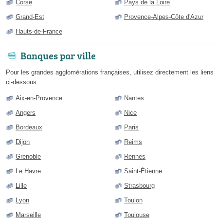
Corse
Pays de la Loire
Grand-Est
Provence-Alpes-Côte d'Azur
Hauts-de-France
Banques par ville
Pour les grandes agglomérations françaises, utilisez directement les liens
ci-dessous.
Aix-en-Provence
Nantes
Angers
Nice
Bordeaux
Paris
Dijon
Reims
Grenoble
Rennes
Le Havre
Saint-Étienne
Lille
Strasbourg
Lyon
Toulon
Marseille
Toulouse