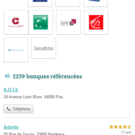
Tout afficher
2239 banques référencées
A.D.I.E
18 Avenue Léon Blum, 64000 Pau
Téléphone
Adevie
4,5 étoiles sur 5
77 avis
55 Rue de Tauzia, 33800 Bordeaux