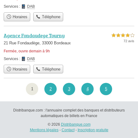
Services :
DAB
Horaires
Téléphone
Agence Fondaudege Tourny
4,0 étoiles sur 5
72 avis
21 Rue Fondaudège, 33000 Bordeaux
Fermée, ouvre demain à 9h
Services :
DAB
Horaires
Téléphone
1
2
3
4
5
Distribanque.com : l'annuaire complet des banques et distributeurs
automatiques de billets en France
© 2026
Distribanque.com
Mentions légales
-
Contact
-
Inscription gratuite