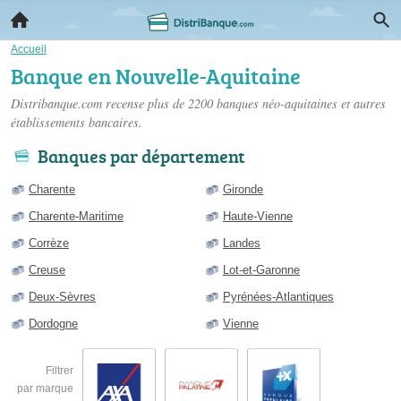
Accueil
Banque en Nouvelle-Aquitaine
Distribanque.com recense plus de 2200
banques néo-aquitaines
et autres
établissements bancaires.
Banques par département
Charente
Gironde
Charente-Maritime
Haute-Vienne
Corrèze
Landes
Creuse
Lot-et-Garonne
Deux-Sèvres
Pyrénées-Atlantiques
Dordogne
Vienne
Filtrer
par marque