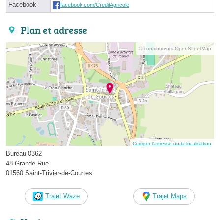
Facebook
facebook.com/CreditAgricole
Plan et adresse
© contributeurs OpenStreetMap
Corriger l’adresse ou la localisation
Bureau 0362
48 Grande Rue
01560 Saint-Trivier-de-Courtes
Trajet Waze
Trajet Maps