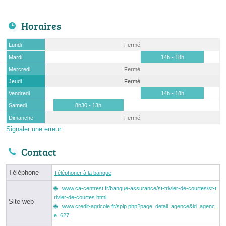
Horaires
Lundi
Fermé
Mardi
14h - 18h
Mercredi
Fermé
Jeudi
Fermé
Vendredi
14h - 18h
Samedi
8h30 - 13h
Dimanche
Fermé
Signaler une erreur
Contact
Téléphone
Téléphoner à la banque
www.ca-centrest.fr/banque-assurance/st-trivier-de-courtes/st-t
rivier-de-courtes.html
Site web
www.credit-agricole.fr/spip.php?page=detail_agence&id_agenc
e=627