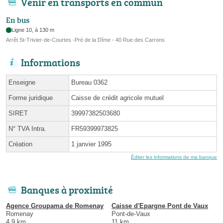
Venir en transports en commun
En bus
Ligne 10, à 130 m
Arrêt St-Trivier-de-Courtes -Pré de la Dîme - 40 Rue des Carrons
Informations
Enseigne
Bureau 0362
Forme juridique
Caisse de crédit agricole mutuel
SIRET
39997382503680
N° TVA Intra.
FR59399973825
Création
1 janvier 1995
Éditer les informations de ma banque
Banques à proximité
Agence Groupama de Romenay
Caisse d'Epargne Pont de Vaux
Romenay
Pont-de-Vaux
4.9 km
11 km