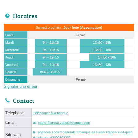
Horaires
Samedi prochain :
Jour férié (Assomption)
Lundi
Fermé
Mardi
9h - 12h15
13h30 - 18h
Mercredi
9h - 12h15
13h30 - 18h
Jeudi
9h - 12h15
14h30 - 18h
Vendredi
9h - 12h15
13h30 - 18h
Samedi
8h45 - 12h15
Dimanche
Fermé
Signaler une erreur
Contact
Téléphone
Téléphoner à la banque
Email
marie-therese.varletⓐsocgen.com
agences.societegenerale.fr/banque-assurance/agence-st-quen
Site web
tin-isle-ent-id3000302297