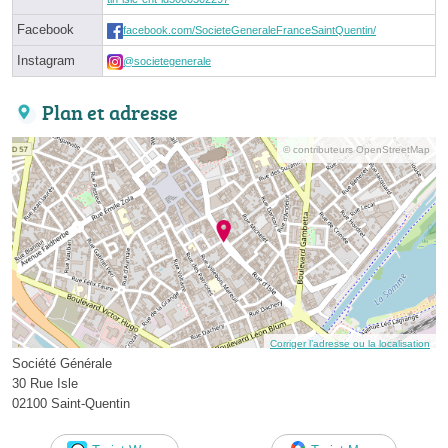
Facebook
facebook.com/SocieteGeneraleFranceSaintQuentin/
Instagram
@societegenerale
Plan et adresse
© contributeurs OpenStreetMap
Corriger l’adresse ou la localisation
Société Générale
30 Rue Isle
02100 Saint-Quentin