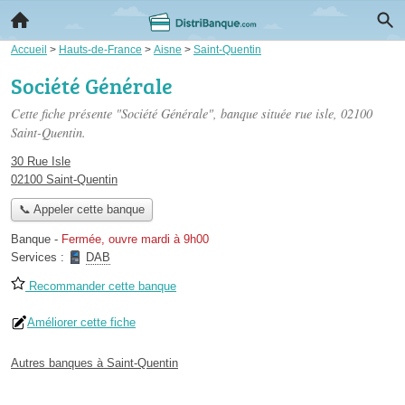
Accueil
>
Hauts-de-France
>
Aisne
>
Saint-Quentin
Société Générale
Cette fiche présente "Société Générale", banque située
rue isle
, 02100
Saint-Quentin.
30 Rue Isle
02100 Saint-Quentin
📞 Appeler cette banque
Banque
-
Fermée, ouvre mardi à 9h00
Services :
DAB
Recommander cette banque
Améliorer cette fiche
Autres banques à Saint-Quentin