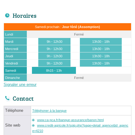
Horaires
Samedi prochain :
Jour férié (Assomption)
Lundi
Fermé
Mardi
9h - 12h30
13h30 - 18h
Mercredi
9h - 12h30
13h30 - 18h
Jeudi
9h - 12h30
13h30 - 18h
Vendredi
9h - 12h30
13h30 - 18h
Samedi
8h15 - 13h
Dimanche
Fermé
Signaler une erreur
Contact
Téléphone
Téléphoner à la banque
www.ca-pca.fr/banque-assurance/banon.html
Site web
www.credit-agricole.fr/spip.php?page=detail_agence&id_agenc
e=4210