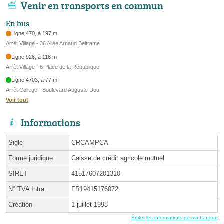
Venir en transports en commun
En bus
Ligne 470, à 197 m
Arrêt Village - 36 Allée Arnaud Beltrame
Ligne 926, à 118 m
Arrêt Village - 6 Place de la République
Ligne 4703, à 77 m
Arrêt College - Boulevard Auguste Dou
Voir tout
Informations
Sigle
CRCAMPCA
Forme juridique
Caisse de crédit agricole mutuel
SIRET
41517607201310
N° TVA Intra.
FR19415176072
Création
1 juillet 1998
Éditer les informations de ma banque