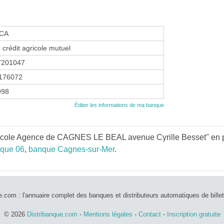
CA
 crédit agricole mutuel
7201047
176072
1998
Éditer les informations de ma banque
ricole Agence de CAGNES LE BEAL avenue Cyrille Besset" en pa
que 06
,
banque Cagnes-sur-Mer
.
e.com : l'annuaire complet des banques et distributeurs automatiques de bille
© 2026
Distribanque.com
-
Mentions légales
-
Contact
-
Inscription gratuite