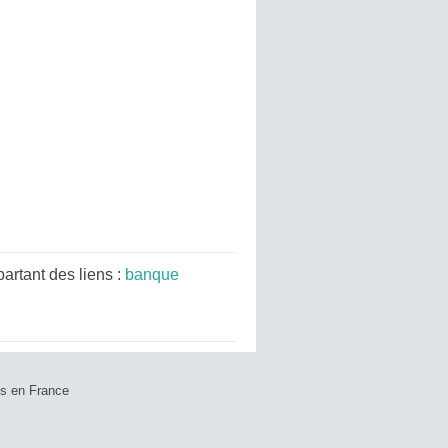
rtant des liens :
banque
ts en France