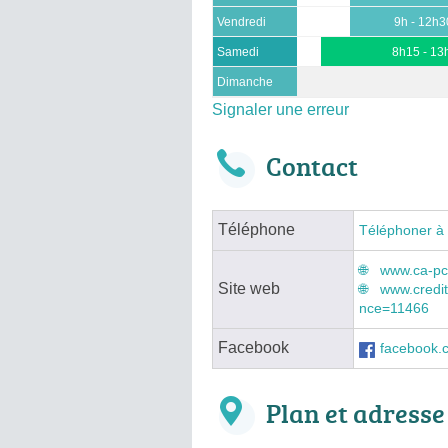
Vendredi
9h - 12h3
Samedi
8h15 - 13
Dimanche
Signaler une erreur
Contact
Téléphone
Téléphoner à
www.ca-pc
Site web
www.credit
nce=11466
Facebook
facebook.c
Plan et adresse