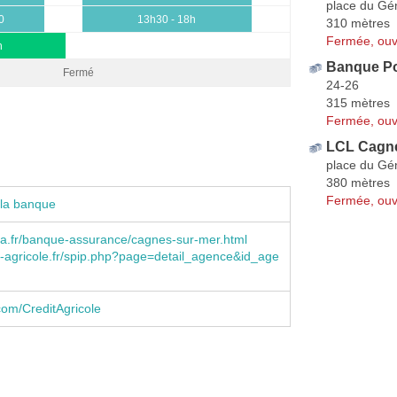
place du Gé
0
13h30 - 18h
310 mètres
Fermée, ouv
h
Banque Po
Fermé
24-26
315 mètres
Fermée, ouv
LCL Cagne
place du Gé
380 mètres
Fermée, ouv
 la banque
a.fr/banque-assurance/cagnes-sur-mer.html
-agricole.fr/spip.php?page=detail_agence&id_age
om/CreditAgricole