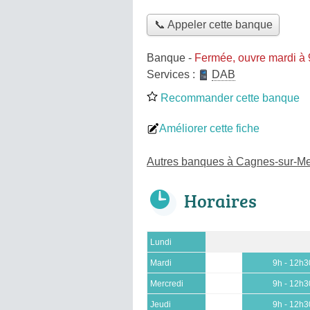
📞 Appeler cette banque
Banque
-
Fermée, ouvre mardi à
Services :
DAB
Recommander cette banque
Améliorer cette fiche
Autres banques à Cagnes-sur-M
Horaires
Lundi
Mardi
9h - 12h3
Mercredi
9h - 12h3
Jeudi
9h - 12h3