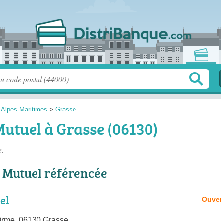
>
Alpes-Maritimes
>
Grasse
utuel à Grasse (06130)
e.
 Mutuel référencée
el
Ouver
Orme, 06130 Grasse