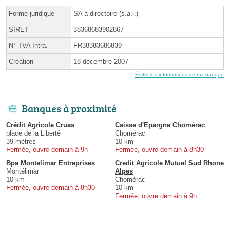
Forme juridique
SA à directoire (s.a.i.)
SIRET
38368683902867
N° TVA Intra.
FR38383686839
Création
18 décembre 2007
Éditer les informations de ma banque
Banques à proximité
Crédit Agricole Cruas
Caisse d'Epargne Chomérac
place de la Liberté
Chomérac
39 mètres
10 km
Fermée, ouvre demain à 9h
Fermée, ouvre demain à 8h30
Bpa Montelimar Entreprises
Credit Agricole Mutuel Sud Rhone
Montélimar
Alpes
10 km
Chomérac
Fermée, ouvre demain à 8h30
10 km
Fermée, ouvre demain à 9h