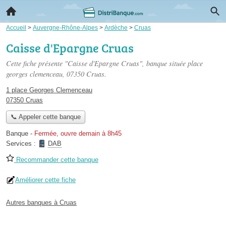
Accueil
>
Auvergne-Rhône-Alpes
>
Ardèche
>
Cruas
Caisse d'Epargne Cruas
Cette fiche présente "Caisse d'Epargne Cruas", banque située
place
georges clemenceau
, 07350 Cruas.
1 place Georges Clemenceau
07350 Cruas
📞 Appeler cette banque
Banque
-
Fermée, ouvre demain à 8h45
Services :
DAB
Recommander cette banque
Améliorer cette fiche
Autres banques à Cruas