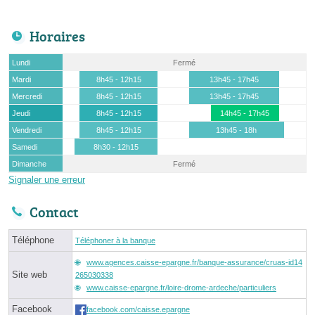
Horaires
Lundi
Fermé
Mardi
8h45 - 12h15
13h45 - 17h45
Mercredi
8h45 - 12h15
13h45 - 17h45
Jeudi
8h45 - 12h15
14h45 - 17h45
Vendredi
8h45 - 12h15
13h45 - 18h
Samedi
8h30 - 12h15
Dimanche
Fermé
Signaler une erreur
Contact
Téléphone
Téléphoner à la banque
www.agences.caisse-epargne.fr/banque-assurance/cruas-id14
Site web
265030338
www.caisse-epargne.fr/loire-drome-ardeche/particuliers
Facebook
facebook.com/caisse.epargne