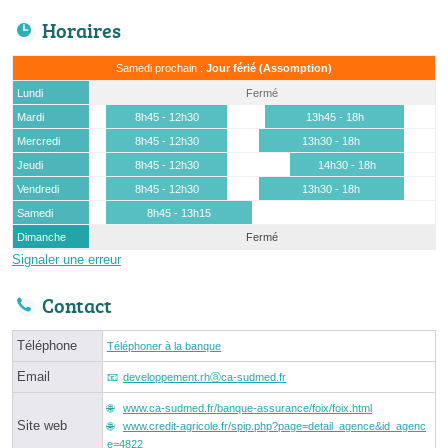
Horaires
Samedi prochain :
Jour férié (Assomption)
Lundi
Fermé
Mardi
8h45 - 12h30
13h45 - 18h
Mercredi
8h45 - 12h30
13h30 - 18h
Jeudi
8h45 - 12h30
14h30 - 18h
Vendredi
8h45 - 12h30
13h30 - 18h
Samedi
8h45 - 13h15
Dimanche
Fermé
Signaler une erreur
Contact
Téléphone
Téléphoner à la banque
Email
developpement.rhⓐca-sudmed.fr
www.ca-sudmed.fr/banque-assurance/foix/foix.html
Site web
www.credit-agricole.fr/spip.php?page=detail_agence&id_agenc
e=4822