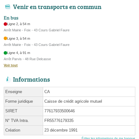
Venir en transports en commun
En bus
Ligne 2, à 54 m
Arrêt Mairie - Foix - 43 Cours Gabriel Faure
Ligne 3, à 54 m
Arrêt Mairie - Foix - 43 Cours Gabriel Faure
Ligne 4, à 91 m
Arrêt Parvis - 48 Rue Delcasse
Voir tout
Informations
Enseigne
CA
Forme juridique
Caisse de crédit agricole mutuel
SIRET
77617933500646
N° TVA Intra.
FR55776179335
Création
23 décembre 1991
Éditer les informations de ma banque