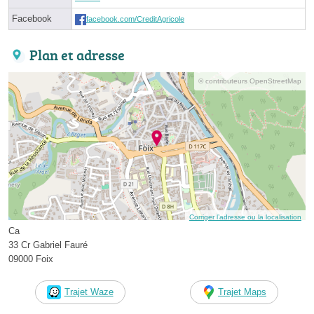
Facebook
facebook.com/CreditAgricole
Plan et adresse
© contributeurs OpenStreetMap
Corriger l’adresse ou la localisation
Ca
33 Cr Gabriel Fauré
09000 Foix
Trajet Waze
Trajet Maps