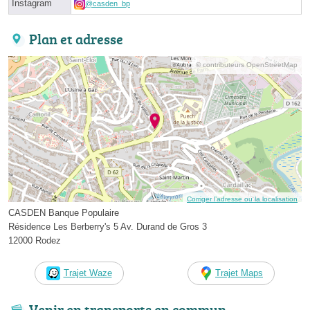
Instagram
@casden_bp
Plan et adresse
© contributeurs OpenStreetMap
Corriger l’adresse ou la localisation
CASDEN Banque Populaire
Résidence Les Berberry's 5 Av. Durand de Gros 3
12000 Rodez
Trajet Waze
Trajet Maps
Venir en transports en commun