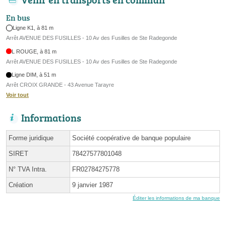
En bus
Ligne K1, à 81 m
Arrêt AVENUE DES FUSILLES - 10 Av des Fusilles de Ste Radegonde
L ROUGE, à 81 m
Arrêt AVENUE DES FUSILLES - 10 Av des Fusilles de Ste Radegonde
Ligne DIM, à 51 m
Arrêt CROIX GRANDE - 43 Avenue Tarayre
Voir tout
Informations
Forme juridique
Société coopérative de banque populaire
SIRET
78427577801048
N° TVA Intra.
FR02784275778
Création
9 janvier 1987
Éditer les informations de ma banque