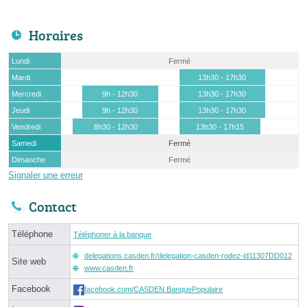
Horaires
Lundi
Fermé
Mardi
13h30 - 17h30
Mercredi
9h - 12h30
13h30 - 17h30
Jeudi
9h - 12h30
13h30 - 17h30
Vendredi
8h30 - 12h30
13h30 - 17h15
Samedi
Fermé
Dimanche
Fermé
Signaler une erreur
Contact
Téléphone
Téléphoner à la banque
delegations.casden.fr/delegation-casden-rodez-id11307DD012
Site web
www.casden.fr
Facebook
facebook.com/CASDEN.BanquePopulaire