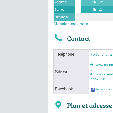
Vendredi
9h - 12h
Samedi
9h - 12h
Dimanche
Signaler une erreur
Contact
Téléphone
Téléphoner à
www.ca-nm
tml
Site web
www.credit
nce=20106
Facebook
facebook.c
Plan et adresse