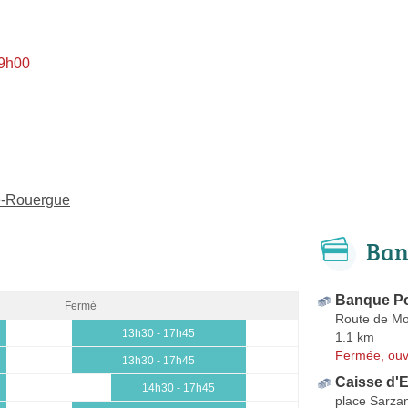
 9h00
de-Rouergue
Ban
Banque Po
Fermé
Route de M
13h30 - 17h45
1.1 km
Fermée, ouv
13h30 - 17h45
Caisse d'E
14h30 - 17h45
place Sarza