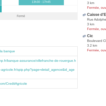
13h30 - 17h45
3 km
Fermée, ouv
Caisse d'E
Fermé
Rue Adolph
3 km
Fermée, ouv
Cic
Boulevard C
3.2 km
Fermée, ouv
 la banque
p.fr/banque-assurance/villefranche-de-rouergue.h
-agricole.fr/spip.php?page=detail_agence&id_age
om/CreditAgricole