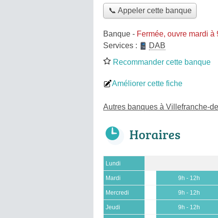
📞 Appeler cette banque
Banque
-
Fermée, ouvre mardi à
Services :
DAB
Recommander cette banque
Améliorer cette fiche
Autres banques à Villefranche-
Horaires
Lundi
Mardi
9h - 12h
Mercredi
9h - 12h
Jeudi
9h - 12h