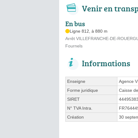
Venir en trans
En bus
Ligne 812, à 880 m
Arrêt VILLEFRANCHE-DE-ROUERGUE 
Fournels
Informations
Enseigne
Agence Vi
Forme juridique
Caisse de
SIRET
4449538
N° TVA Intra.
FR76444
Création
30 septe