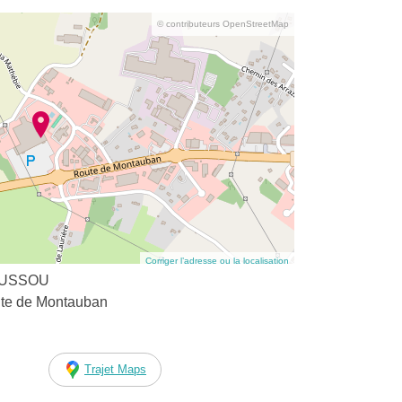
© contributeurs OpenStreetMap
Corriger l’adresse ou la localisation
NUSSOU
te de Montauban
Trajet Maps