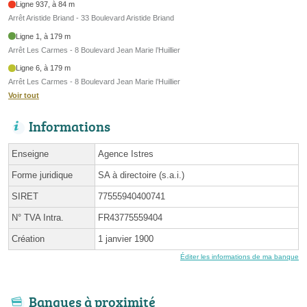
Ligne 937, à 84 m
Arrêt Aristide Briand - 33 Boulevard Aristide Briand
Ligne 1, à 179 m
Arrêt Les Carmes - 8 Boulevard Jean Marie l’Huillier
Ligne 6, à 179 m
Arrêt Les Carmes - 8 Boulevard Jean Marie l’Huillier
Voir tout
Informations
Enseigne
Agence Istres
Forme juridique
SA à directoire (s.a.i.)
SIRET
77555940400741
N° TVA Intra.
FR43775559404
Création
1 janvier 1900
Éditer les informations de ma banque
Banques à proximité