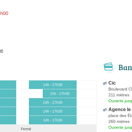
9h00
me
Ban
Cic
14h - 17h30
Boulevard Ch
15h - 17h30
211 mètres
Ouverte jus
14h - 17h30
Agence le
14h - 17h30
place des Ét
14h - 17h30
260 mètres
Ouverte jus
Fermé