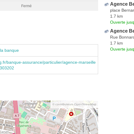
Agence Be
Fermé
place Berna
1.7 km
Ouverte jus
Agence Be
Rue Bonnar
1.7 km
Ouverte jus
 la banque
.fr/banque-assurance/particulier/agence-marseille
0303202
© contributeurs OpenStreetMap