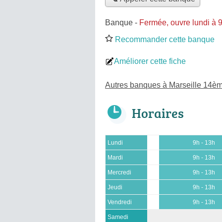
Banque
-
Fermée, ouvre lundi à 
Recommander cette banque
Améliorer cette fiche
Autres banques à Marseille 14è
Horaires
Lundi
9h - 13h
Mardi
9h - 13h
Mercredi
9h - 13h
Jeudi
9h - 13h
Vendredi
9h - 13h
Samedi