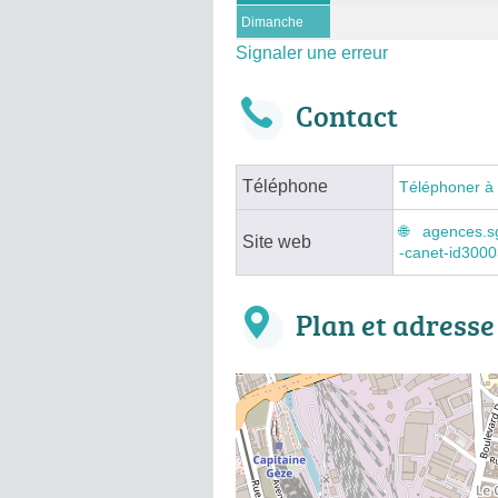
Dimanche
Signaler une erreur
Contact
Téléphone
Téléphoner à
agences.sg
Site web
-canet-id300
Plan et adresse