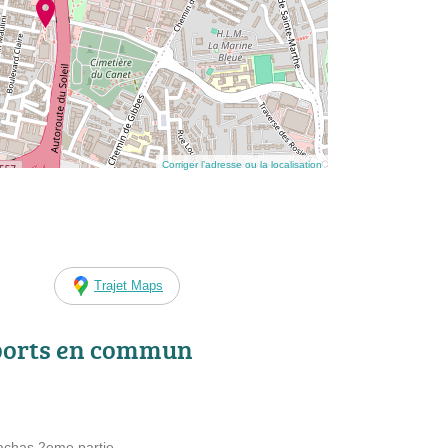
Corriger l’adresse ou la localisation
Trajet Maps
ports en commun
bachas 2eme partie