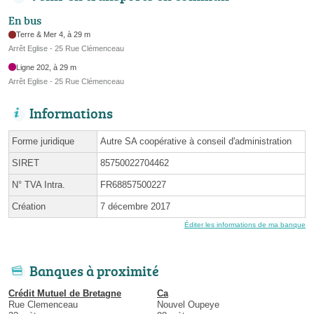
En bus
Terre & Mer 4, à 29 m
Arrêt Eglise - 25 Rue Clémenceau
Ligne 202, à 29 m
Arrêt Eglise - 25 Rue Clémenceau
Informations
Forme juridique
Autre SA coopérative à conseil d'administration
SIRET
85750022704462
N° TVA Intra.
FR68857500227
Création
7 décembre 2017
Éditer les informations de ma banque
Banques à proximité
Crédit Mutuel de Bretagne
Ca
Rue Clemenceau
Nouvel Oupeye