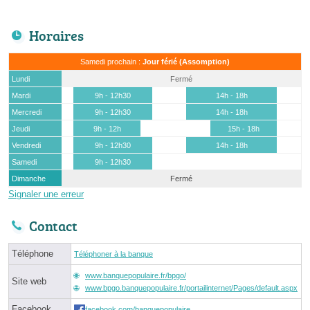
Horaires
Samedi prochain :
Jour férié (Assomption)
Lundi
Fermé
Mardi
9h - 12h30
14h - 18h
Mercredi
9h - 12h30
14h - 18h
Jeudi
9h - 12h
15h - 18h
Vendredi
9h - 12h30
14h - 18h
Samedi
9h - 12h30
Dimanche
Fermé
Signaler une erreur
Contact
Téléphone
Téléphoner à la banque
www.banquepopulaire.fr/bpgo/
Site web
www.bpgo.banquepopulaire.fr/portailinternet/Pages/default.aspx
Facebook
facebook.com/banquepopulaire