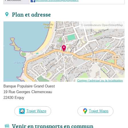
Plan et adresse
© contributeurs OpenStreetMap
Corriger l’adresse ou la localisation
Banque Populaire Grand Ouest
19 Rue Georges Clemenceau
22430 Erquy
Trajet Waze
Trajet Maps
Venir en transports en commun