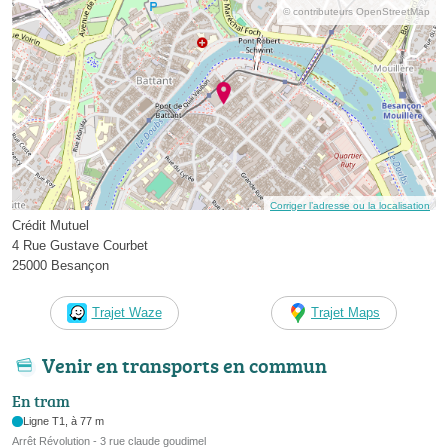
© contributeurs OpenStreetMap
Corriger l’adresse ou la localisation
Crédit Mutuel
4 Rue Gustave Courbet
25000 Besançon
Trajet Waze
Trajet Maps
Venir en transports en commun
En tram
Ligne T1, à 77 m
Arrêt Révolution - 3 rue claude goudimel