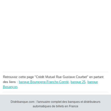
Retrouvez cette page "Crédit Mutuel Rue Gustave Courbet" en partant
des liens :
banque Bourgogne-Franche-Comté
,
banque 25
,
banque
Besançon
.
Distribanque.com : l'annuaire complet des banques et distributeurs
automatiques de billets en France