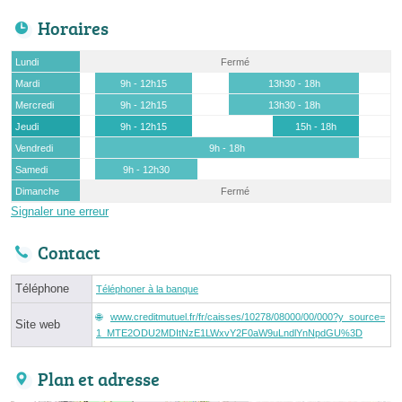
Horaires
Lundi
Fermé
Mardi
9h - 12h15
13h30 - 18h
Mercredi
9h - 12h15
13h30 - 18h
Jeudi
9h - 12h15
15h - 18h
Vendredi
9h - 18h
Samedi
9h - 12h30
Dimanche
Fermé
Signaler une erreur
Contact
Téléphone
Téléphoner à la banque
www.creditmutuel.fr/fr/caisses/10278/08000/00/000?y_source=
Site web
1_MTE2ODU2MDItNzE1LWxvY2F0aW9uLndlYnNpdGU%3D
Plan et adresse