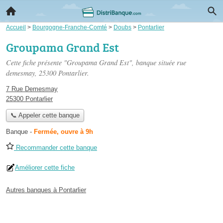
Accueil
>
Bourgogne-Franche-Comté
>
Doubs
>
Pontarlier
Groupama Grand Est
Cette fiche présente "Groupama Grand Est", banque située
rue
demesmay
, 25300 Pontarlier.
7 Rue Demesmay
25300 Pontarlier
📞 Appeler cette banque
Banque
-
Fermée, ouvre à 9h
Recommander cette banque
Améliorer cette fiche
Autres banques à Pontarlier