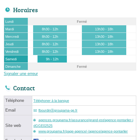
Horaires
Lundi
Fermé
Mardi
8h30 - 12h
13h30 - 18h
Mercredi
8h30 - 12h
13h30 - 18h
Jeudi
8h30 - 12h
13h30 - 18h
Vendredi
8h30 - 12h
13h30 - 18h
Samedi
9h - 12h
Dimanche
Fermé
Signaler une erreur
Contact
Téléphone
Téléphoner à la banque
Email
fbourdinⓐgroupama-ge.fr
agences.groupama.fr/assurance/grand-est/agence-pontarlier-i
Site web
dGGE02525
www.groupama.fr/page-agence/-/agence/agence-pontarlier