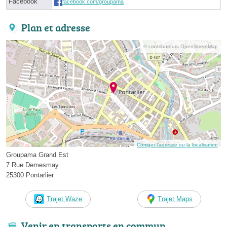
Facebook
facebook.com/groupama
Plan et adresse
© contributeurs OpenStreetMap
Corriger l’adresse ou la localisation
Groupama Grand Est
7 Rue Demesmay
25300 Pontarlier
Trajet Waze
Trajet Maps
Venir en transports en commun