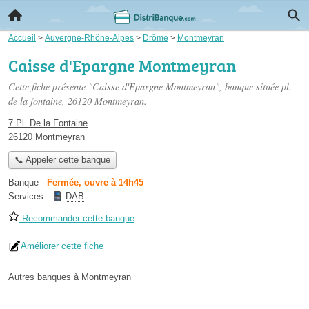
Accueil
>
Auvergne-Rhône-Alpes
>
Drôme
>
Montmeyran
Caisse d'Epargne Montmeyran
Cette fiche présente "Caisse d'Epargne Montmeyran", banque située
pl.
de la fontaine
, 26120 Montmeyran.
7 Pl. De la Fontaine
26120 Montmeyran
📞 Appeler cette banque
Banque
-
Fermée, ouvre à 14h45
Services :
DAB
Recommander cette banque
Améliorer cette fiche
Autres banques à Montmeyran