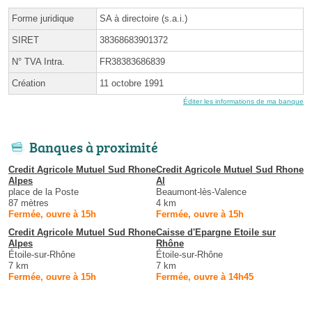
Forme juridique
SA à directoire (s.a.i.)
SIRET
38368683901372
N° TVA Intra.
FR38383686839
Création
11 octobre 1991
Éditer les informations de ma banque
Banques à proximité
Credit Agricole Mutuel Sud Rhone
Credit Agricole Mutuel Sud Rhone
Alpes
Al
place de la Poste
Beaumont-lès-Valence
87 mètres
4 km
Fermée, ouvre à 15h
Fermée, ouvre à 15h
Credit Agricole Mutuel Sud Rhone
Caisse d'Epargne Etoile sur
Alpes
Rhône
Étoile-sur-Rhône
Étoile-sur-Rhône
7 km
7 km
Fermée, ouvre à 15h
Fermée, ouvre à 14h45