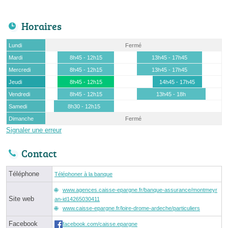
Horaires
Lundi
Fermé
Mardi
8h45 - 12h15
13h45 - 17h45
Mercredi
8h45 - 12h15
13h45 - 17h45
Jeudi
8h45 - 12h15
14h45 - 17h45
Vendredi
8h45 - 12h15
13h45 - 18h
Samedi
8h30 - 12h15
Dimanche
Fermé
Signaler une erreur
Contact
Téléphone
Téléphoner à la banque
www.agences.caisse-epargne.fr/banque-assurance/montmeyr
Site web
an-id14265030411
www.caisse-epargne.fr/loire-drome-ardeche/particuliers
Facebook
facebook.com/caisse.epargne