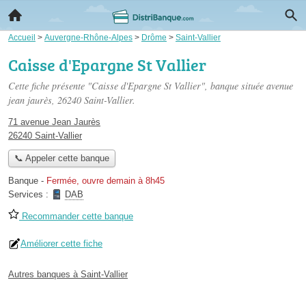
Accueil
>
Auvergne-Rhône-Alpes
>
Drôme
>
Saint-Vallier
Caisse d'Epargne St Vallier
Cette fiche présente "Caisse d'Epargne St Vallier", banque située
avenue
jean jaurès
, 26240 Saint-Vallier.
71 avenue Jean Jaurès
26240 Saint-Vallier
📞 Appeler cette banque
Banque
-
Fermée, ouvre demain à 8h45
Services :
DAB
Recommander cette banque
Améliorer cette fiche
Autres banques à Saint-Vallier