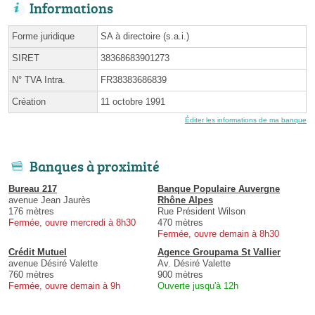
Informations
Forme juridique
SA à directoire (s.a.i.)
SIRET
38368683901273
N° TVA Intra.
FR38383686839
Création
11 octobre 1991
Éditer les informations de ma banque
Banques à proximité
Bureau 217
Banque Populaire Auvergne
avenue Jean Jaurès
Rhône Alpes
176 mètres
Rue Président Wilson
Fermée, ouvre mercredi à 8h30
470 mètres
Fermée, ouvre demain à 8h30
Crédit Mutuel
Agence Groupama St Vallier
avenue Désiré Valette
Av. Désiré Valette
760 mètres
900 mètres
Fermée, ouvre demain à 9h
Ouverte jusqu'à 12h