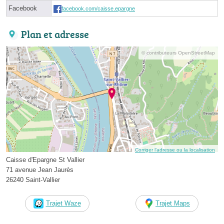
Facebook
facebook.com/caisse.epargne
Plan et adresse
© contributeurs OpenStreetMap
Corriger l’adresse ou la localisation
Caisse d'Epargne St Vallier
71 avenue Jean Jaurès
26240 Saint-Vallier
Trajet Waze
Trajet Maps