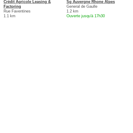
Crédit Agricole Leasing &
Sg Auvergne Rhone Alpes
Factoring
General de Gaulle
Rue Faventines
1.2 km
1.1 km
Ouverte jusqu'à 17h30