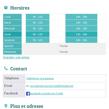
Horaires
Lundi
9h - 12h
14h - 18h
Mardi
9h - 12h
14h - 18h
Mercredi
9h - 12h
14h - 18h
Jeudi
9h - 12h
14h - 18h
Vendredi
9h - 12h
14h - 18h
Samedi
Fermé
Dimanche
Fermé
Signaler une erreur
Contact
Téléphone
Téléphoner à la banque
Email
recrutement.accescreditⓐgmail.com
Facebook
facebook.com/Acces.Credit
Plan et adresse