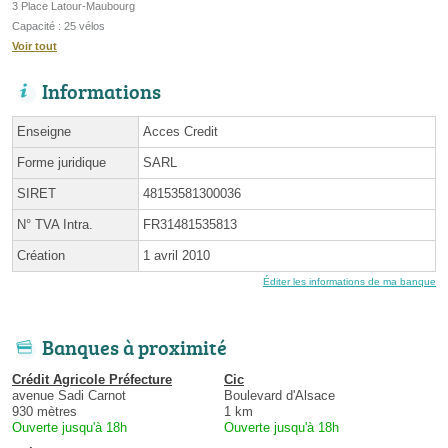
3 Place Latour-Maubourg
Capacité : 25 vélos
Voir tout
Informations
Enseigne
Acces Credit
Forme juridique
SARL
SIRET
48153581300036
N° TVA Intra.
FR31481535813
Création
1 avril 2010
Éditer les informations de ma banque
Banques à proximité
Crédit Agricole Préfecture
Cic
avenue Sadi Carnot
Boulevard d'Alsace
930 mètres
1 km
Ouverte jusqu'à 18h
Ouverte jusqu'à 18h