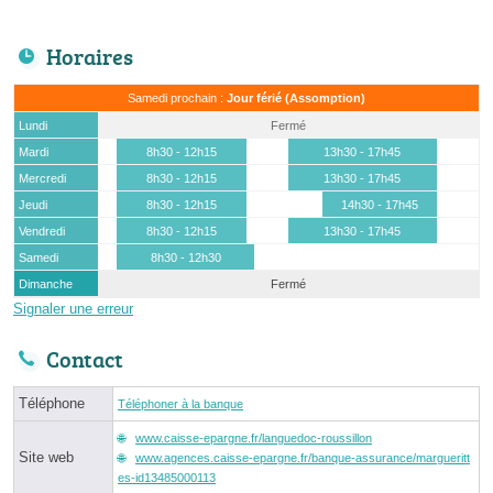
Horaires
Samedi prochain :
Jour férié (Assomption)
Lundi
Fermé
Mardi
8h30 - 12h15
13h30 - 17h45
Mercredi
8h30 - 12h15
13h30 - 17h45
Jeudi
8h30 - 12h15
14h30 - 17h45
Vendredi
8h30 - 12h15
13h30 - 17h45
Samedi
8h30 - 12h30
Dimanche
Fermé
Signaler une erreur
Contact
Téléphone
Téléphoner à la banque
www.caisse-epargne.fr/languedoc-roussillon
Site web
www.agences.caisse-epargne.fr/banque-assurance/margueritt
es-id13485000113