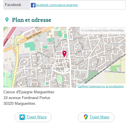
Facebook
facebook.com/caisse.epargne
Plan et adresse
© contributeurs OpenStreetMap
Corriger l’adresse ou la localisation
Caisse d'Epargne Marguerittes
19 avenue Ferdinand Pertus
30320 Marguerittes
Trajet Waze
Trajet Maps