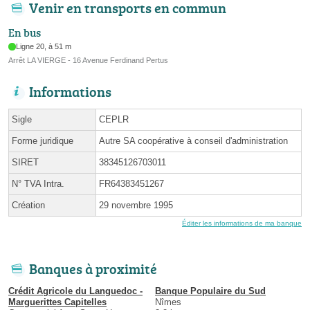
Venir en transports en commun
En bus
Ligne 20, à 51 m
Arrêt LA VIERGE - 16 Avenue Ferdinand Pertus
Informations
Sigle
CEPLR
Forme juridique
Autre SA coopérative à conseil d'administration
SIRET
38345126703011
N° TVA Intra.
FR64383451267
Création
29 novembre 1995
Éditer les informations de ma banque
Banques à proximité
Crédit Agricole du Languedoc -
Banque Populaire du Sud
Marguerittes Capitelles
Nîmes