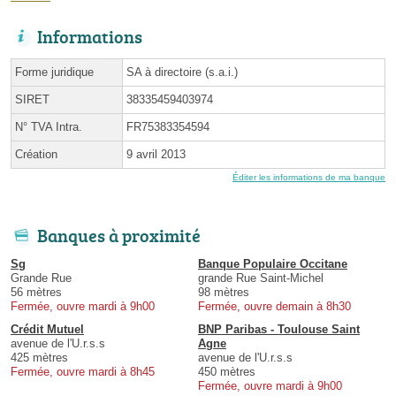
Informations
Forme juridique
SA à directoire (s.a.i.)
SIRET
38335459403974
N° TVA Intra.
FR75383354594
Création
9 avril 2013
Éditer les informations de ma banque
Banques à proximité
Sg
Banque Populaire Occitane
Grande Rue
grande Rue Saint-Michel
56 mètres
98 mètres
Fermée, ouvre mardi à 9h00
Fermée, ouvre demain à 8h30
Crédit Mutuel
BNP Paribas - Toulouse Saint
avenue de l'U.r.s.s
Agne
425 mètres
avenue de l'U.r.s.s
Fermée, ouvre mardi à 8h45
450 mètres
Fermée, ouvre mardi à 9h00