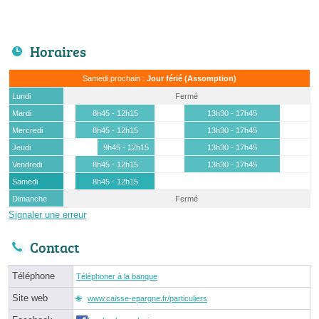
Horaires
Samedi prochain :
Jour férié (Assomption)
Lundi
Fermé
Mardi
8h45 - 12h15
13h30 - 17h45
Mercredi
8h45 - 12h15
13h30 - 17h45
Jeudi
9h45 - 12h15
13h30 - 17h45
Vendredi
8h45 - 12h15
13h30 - 17h45
Samedi
8h45 - 12h15
Dimanche
Fermé
Signaler une erreur
Contact
Téléphone
Téléphoner à la banque
Site web
www.caisse-epargne.fr/particuliers