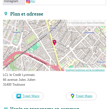
Instagram
@lcl
Plan et adresse
© contributeurs OpenStreetMap
Corriger l’adresse ou la localisation
LCL le Credit Lyonnais
66 avenue Jules Julien
31400 Toulouse
Trajet Waze
Trajet Maps
Venir en transports en commun