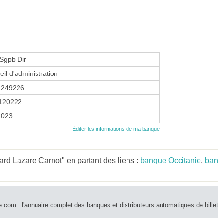
Sgpb Dir
eil d'administration
2249226
120222
 2023
Éditer les informations de ma banque
rd Lazare Carnot" en partant des liens :
banque Occitanie
,
ban
e.com : l'annuaire complet des banques et distributeurs automatiques de bille