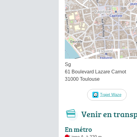
Sg
61 Boulevard Lazare Carnot
31000 Toulouse
Trajet Waze
Venir en trans
En métro
Ligne A, à 220 m