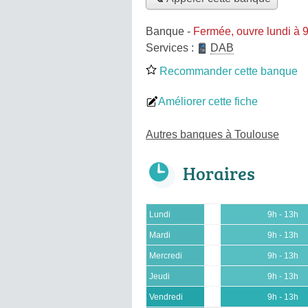
Banque
-
Fermée, ouvre lundi à 
Services :
DAB
Recommander cette banque
Améliorer cette fiche
Autres banques à Toulouse
Horaires
Lundi
9h - 13h
Mardi
9h - 13h
Mercredi
9h - 13h
Jeudi
9h - 13h
Vendredi
9h - 13h