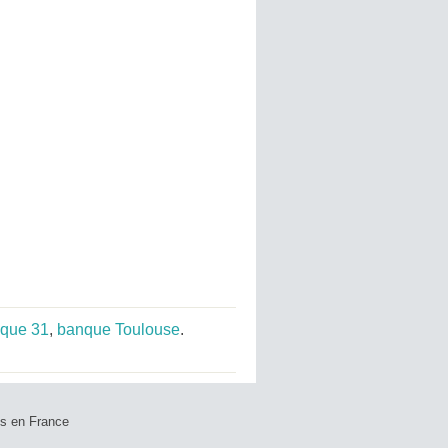
que 31
,
banque Toulouse
.
ts en France