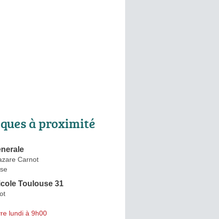
ques à proximité
enerale
azare Carnot
se
icole Toulouse 31
ot
re lundi à 9h00