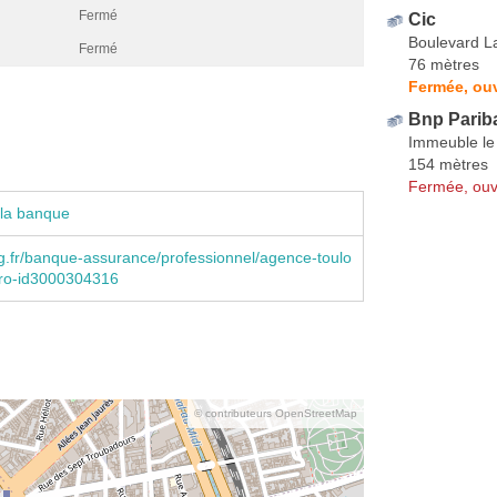
Fermé
Cic
Boulevard L
Fermé
76 mètres
Fermée, ou
Bnp Pariba
Immeuble le 
154 mètres
Fermée, ouv
 la banque
.fr/banque-assurance/professionnel/agence-toulo
ro-id3000304316
© contributeurs OpenStreetMap