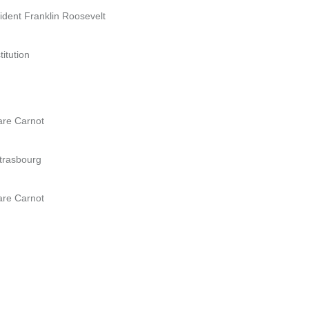
ident Franklin Roosevelt
itution
are Carnot
Strasbourg
are Carnot