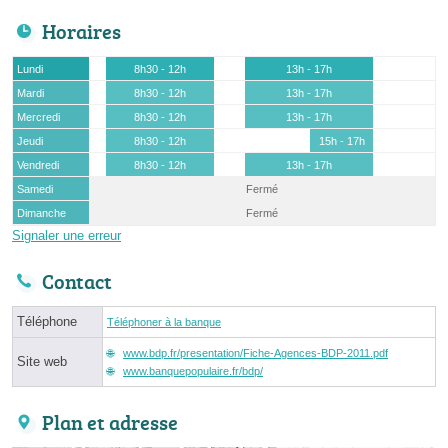
Horaires
Lundi
8h30 - 12h
13h - 17h
Mardi
8h30 - 12h
13h - 17h
Mercredi
8h30 - 12h
13h - 17h
Jeudi
8h30 - 12h
15h - 17h
Vendredi
8h30 - 12h
13h - 17h
Samedi
Fermé
Dimanche
Fermé
Signaler une erreur
Contact
Téléphone
Téléphoner à la banque
www.bdp.fr/presentation/Fiche-Agences-BDP-2011.pdf
Site web
www.banquepopulaire.fr/bdp/
Plan et adresse