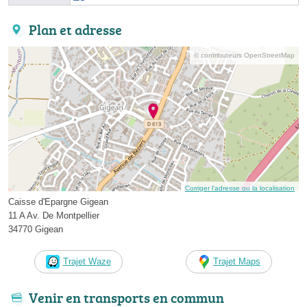
Plan et adresse
© contributeurs OpenStreetMap
Corriger l’adresse ou la localisation
Caisse d'Epargne Gigean
11 A Av. De Montpellier
34770 Gigean
Trajet Waze
Trajet Maps
Venir en transports en commun