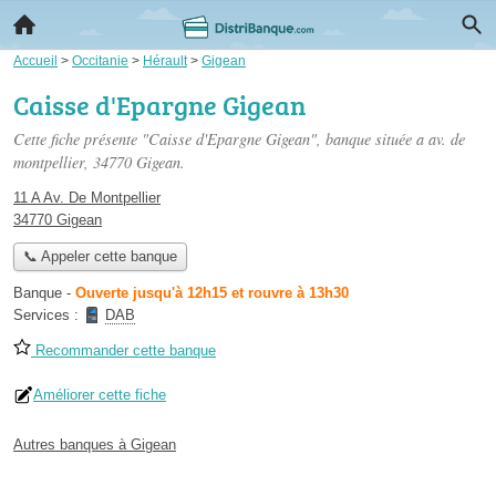
Accueil
>
Occitanie
>
Hérault
>
Gigean
Caisse d'Epargne Gigean
Cette fiche présente "Caisse d'Epargne Gigean", banque située
a av. de
montpellier
, 34770 Gigean.
11 A Av. De Montpellier
34770 Gigean
📞 Appeler cette banque
Banque
-
Ouverte jusqu'à 12h15 et rouvre à 13h30
Services :
DAB
Recommander cette banque
Améliorer cette fiche
Autres banques à Gigean