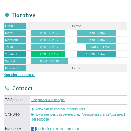
Horaires
Lundi
Fermé
Mardi
8h30 - 12h15
13h30 - 17h45
Mercredi
8h30 - 12h15
13h30 - 17h45
Jeudi
8h30 - 12h15
14h30 - 17h45
Vendredi
8h30 - 12h15
13h30 - 17h45
Samedi
8h30 - 12h30
Dimanche
Fermé
Signaler une erreur
Contact
Téléphone
Téléphoner à la banque
www.caisse-epargne.fr/particuliers
Site web
www.agences.caisse-epargne.fr/banque-assurance/gigean-id1
3485000259
Facebook
facebook.com/caisse.epargne