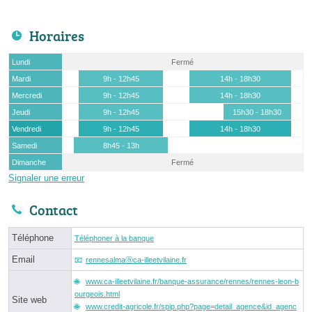
Horaires
Lundi
Fermé
Mardi
9h - 12h45
14h - 18h30
Mercredi
9h - 12h45
14h - 18h30
Jeudi
9h - 12h45
15h30 - 18h30
Vendredi
9h - 12h45
14h - 18h30
Samedi
8h45 - 13h
Dimanche
Fermé
Signaler une erreur
Contact
Téléphone
Téléphoner à la banque
Email
rennesalmaⓐca-illeetvilaine.fr
www.ca-illeetvilaine.fr/banque-assurance/rennes/rennes-leon-b
ourgeois.html
Site web
www.credit-agricole.fr/spip.php?page=detail_agence&id_agenc