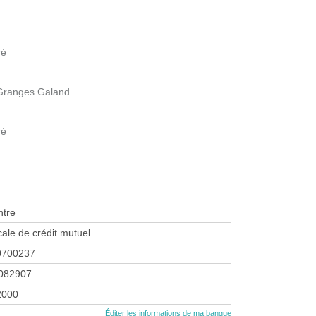
ré
 Granges Galand
ré
tre
cale de crédit mutuel
0700237
082907
2000
Éditer les informations de ma banque