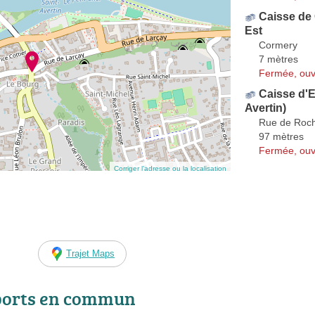
Caisse de 
Est
Cormery
7 mètres
Fermée, ouv
Caisse d'
Avertin)
Rue de Roc
97 mètres
Fermée, ouv
Corriger l’adresse ou la localisation
Trajet Maps
ports en commun