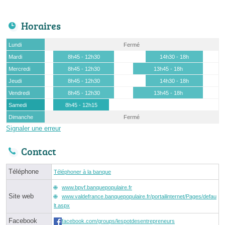
Horaires
Lundi
Fermé
Mardi
8h45 - 12h30
14h30 - 18h
Mercredi
8h45 - 12h30
13h45 - 18h
Jeudi
8h45 - 12h30
14h30 - 18h
Vendredi
8h45 - 12h30
13h45 - 18h
Samedi
8h45 - 12h15
Dimanche
Fermé
Signaler une erreur
Contact
Téléphone
Téléphoner à la banque
www.bpvf.banquepopulaire.fr
Site web
www.valdefrance.banquepopulaire.fr/portailinternet/Pages/defau
lt.aspx
Facebook
facebook.com/groups/lespotdesentrepreneurs