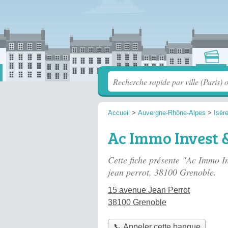
Accueil
>
Auvergne-Rhône-Alpes
>
Isèr
Ac Immo Invest 
Cette fiche présente "Ac Immo I
jean perrot
, 38100 Grenoble.
15 avenue Jean Perrot
38100 Grenoble
📞 Appeler cette banque