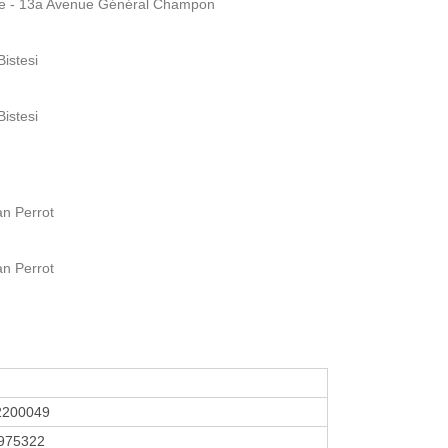
que - 13a Avenue Général Champon
istesi
istesi
an Perrot
an Perrot
2200049
975322