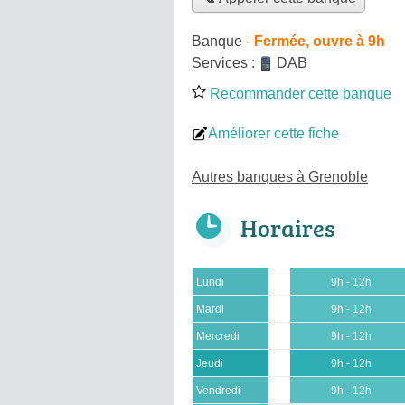
Banque
-
Fermée, ouvre à 9h
Services :
DAB
Recommander cette banque
Améliorer cette fiche
Autres banques à Grenoble
Horaires
Lundi
9h - 12h
Mardi
9h - 12h
Mercredi
9h - 12h
Jeudi
9h - 12h
Vendredi
9h - 12h