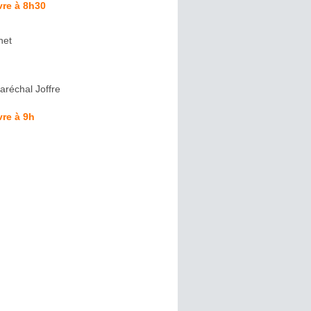
vre à 8h30
net
aréchal Joffre
re à 9h