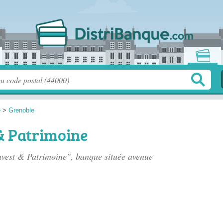
e
>
Grenoble
& Patrimoine
nvest & Patrimoine", banque située
avenue