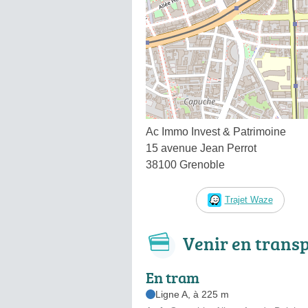
Ac Immo Invest & Patrimoine
15 avenue Jean Perrot
38100 Grenoble
Trajet Waze
Venir en trans
En tram
Ligne A, à 225 m