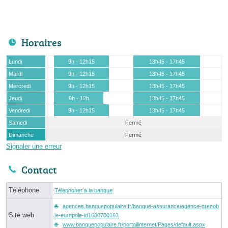
Horaires
Lundi
9h - 12h15
13h45 - 17h45
Mardi
9h - 12h15
13h45 - 17h45
Mercredi
9h - 12h15
13h45 - 17h45
Jeudi
9h - 12h
13h45 - 17h45
Vendredi
9h - 12h15
13h45 - 17h45
Samedi
Fermé
Dimanche
Fermé
Signaler une erreur
Contact
Téléphone
Téléphoner à la banque
agences.banquepopulaire.fr/banque-assurance/agence-grenob
Site web
le-europole-id1680700163
www.banquepopulaire.fr/portailinternet/Pages/default.aspx