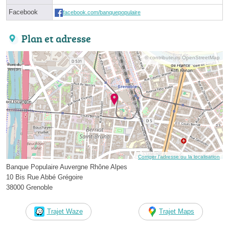
Facebook
facebook.com/banquepopulaire
Plan et adresse
© contributeurs OpenStreetMap
Corriger l’adresse ou la localisation
Banque Populaire Auvergne Rhône Alpes
10 Bis Rue Abbé Grégoire
38000 Grenoble
Trajet Waze
Trajet Maps