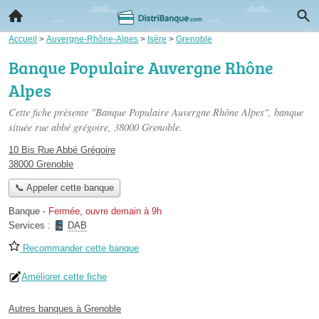
Accueil
>
Auvergne-Rhône-Alpes
>
Isère
>
Grenoble
Banque Populaire Auvergne Rhône
Alpes
Cette fiche présente "Banque Populaire Auvergne Rhône Alpes", banque
située
rue abbé grégoire
, 38000 Grenoble.
10 Bis Rue Abbé Grégoire
38000 Grenoble
📞 Appeler cette banque
Banque
-
Fermée, ouvre demain à 9h
Services :
DAB
Recommander cette banque
Améliorer cette fiche
Autres banques à Grenoble