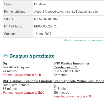
Sigle
BP Aura
Forme juridique
Autre SA coopérative à conseil d'administration
SIRET
60552007101782
N° TVA Intra.
FR00605520071
Création
13 mai 2004
Éditer les informations de ma banque
Banques à proximité
Sg
BNP Paribas Immobilier
Rue Abbé Grégoire
Résidences SCE
24 mètres
Rue Auguste Génin
Fermée, ouvre demain à 9h
62 mètres
BNP Paribas - Grenoble Europole
Credit Agricole Mutuel Sud Rhone
Rue Pierre Sémard
Al
88 mètres
Cr Berriat
Fermée, ouvre demain à 9h30
158 mètres
Fermée, ouvre mardi à 9h00