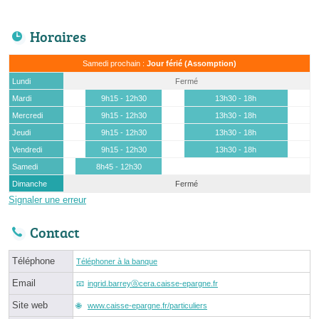
Horaires
Samedi prochain :
Jour férié (Assomption)
Lundi
Fermé
Mardi
9h15 - 12h30
13h30 - 18h
Mercredi
9h15 - 12h30
13h30 - 18h
Jeudi
9h15 - 12h30
13h30 - 18h
Vendredi
9h15 - 12h30
13h30 - 18h
Samedi
8h45 - 12h30
Dimanche
Fermé
Signaler une erreur
Contact
Téléphone
Téléphoner à la banque
Email
ingrid.barreyⓐcera.caisse-epargne.fr
Site web
www.caisse-epargne.fr/particuliers