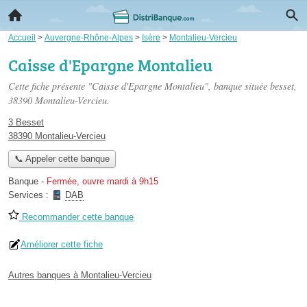
Accueil
>
Auvergne-Rhône-Alpes
>
Isère
>
Montalieu-Vercieu
Caisse d'Epargne Montalieu
Cette fiche présente "Caisse d'Epargne Montalieu", banque située
besset
,
38390 Montalieu-Vercieu.
3 Besset
38390 Montalieu-Vercieu
📞 Appeler cette banque
Banque
-
Fermée, ouvre mardi à 9h15
Services :
DAB
Recommander cette banque
Améliorer cette fiche
Autres banques à Montalieu-Vercieu