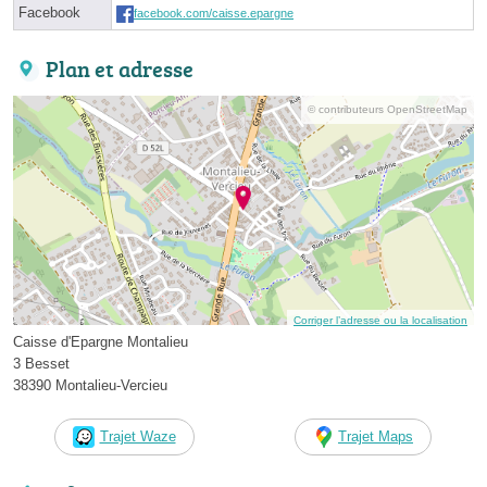
Facebook
facebook.com/caisse.epargne
Plan et adresse
© contributeurs OpenStreetMap
Corriger l’adresse ou la localisation
Caisse d'Epargne Montalieu
3 Besset
38390 Montalieu-Vercieu
Trajet Waze
Trajet Maps