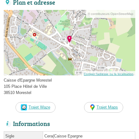
Plan et adresse
© contributeurs OpenStreetMap
Corriger l’adresse ou la localisation
Caisse d'Epargne Morestel
105 Place Hôtel de Ville
38510 Morestel
Trajet Waze
Trajet Maps
Informations
Sigle
Cera(Caisse Epargne