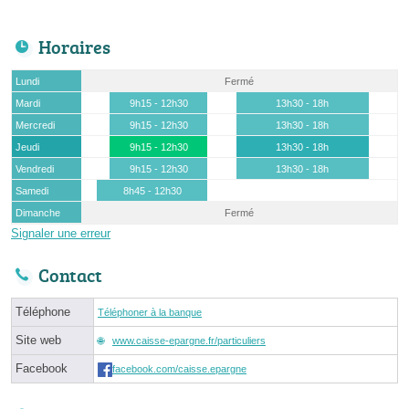
Horaires
Lundi
Fermé
Mardi
9h15 - 12h30
13h30 - 18h
Mercredi
9h15 - 12h30
13h30 - 18h
Jeudi
9h15 - 12h30
13h30 - 18h
Vendredi
9h15 - 12h30
13h30 - 18h
Samedi
8h45 - 12h30
Dimanche
Fermé
Signaler une erreur
Contact
Téléphone
Téléphoner à la banque
Site web
www.caisse-epargne.fr/particuliers
Facebook
facebook.com/caisse.epargne