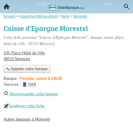
Accueil
>
Auvergne-Rhône-Alpes
>
Isère
>
Morestel
Caisse d'Epargne Morestel
Cette fiche présente "Caisse d'Epargne Morestel", banque située
place
hôtel de ville
, 38510 Morestel.
105 Place Hôtel de Ville
38510 Morestel
📞 Appeler cette banque
Banque
-
Fermée, ouvre à 13h30
Services :
DAB
Recommander cette banque
Améliorer cette fiche
Autres banques à Morestel