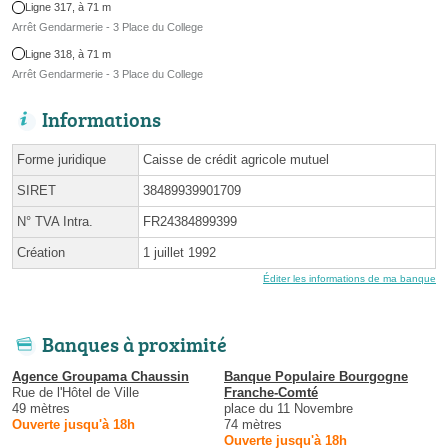
Ligne 317, à 71 m
Arrêt Gendarmerie - 3 Place du College
Ligne 318, à 71 m
Arrêt Gendarmerie - 3 Place du College
Informations
Forme juridique
Caisse de crédit agricole mutuel
SIRET
38489939901709
N° TVA Intra.
FR24384899399
Création
1 juillet 1992
Éditer les informations de ma banque
Banques à proximité
Agence Groupama Chaussin
Banque Populaire Bourgogne
Rue de l'Hôtel de Ville
Franche-Comté
49 mètres
place du 11 Novembre
Ouverte jusqu'à 18h
74 mètres
Ouverte jusqu'à 18h