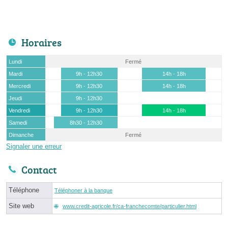
Horaires
Lundi
Fermé
Mardi
9h - 12h30
14h - 18h
Mercredi
9h - 12h30
14h - 18h
Jeudi
9h - 12h30
Vendredi
9h - 12h30
14h - 18h
Samedi
8h30 - 12h30
Dimanche
Fermé
Signaler une erreur
Contact
Téléphone
Téléphoner à la banque
Site web
www.credit-agricole.fr/ca-franchecomte/particulier.html