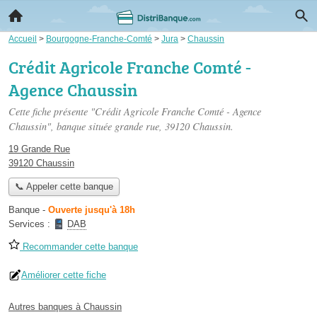
Accueil
>
Bourgogne-Franche-Comté
>
Jura
>
Chaussin
Crédit Agricole Franche Comté -
Agence Chaussin
Cette fiche présente "Crédit Agricole Franche Comté - Agence
Chaussin", banque située
grande rue
, 39120 Chaussin.
19 Grande Rue
39120 Chaussin
📞 Appeler cette banque
Banque
-
Ouverte jusqu'à 18h
Services :
DAB
Recommander cette banque
Améliorer cette fiche
Autres banques à Chaussin