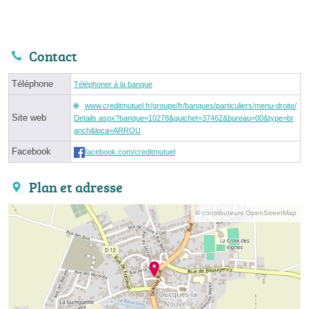
Contact
Téléphone
Téléphoner à la banque
www.creditmutuel.fr/groupe/fr/banques/particuliers/menu-droite/
Site web
Details.aspx?banque=10278&guichet=37462&bureau=00&type=br
anch&loca=ARROU
Facebook
facebook.com/creditmutuel
Plan et adresse
© contributeurs OpenStreetMap