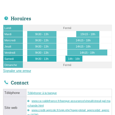
Horaires
Lundi
Fermé
Mardi
9h30 - 13h
15h15 - 18h
Mercredi
9h30 - 13h
14h15 - 18h
Jeudi
9h30 - 13h
14h15 - 18h
Vendredi
9h30 - 13h
14h15 - 19h
Samedi
9h30 - 13h
14h - 16h
Dimanche
Fermé
Signaler une erreur
Contact
Téléphone
Téléphoner à la banque
www.ca-valdefrance.fr/banque-assurance/vineuil/vineuil-gal-ma
rchande.html
Site web
www.credit-agricole.fr/spip.php?page=detail_agence&id_agenc
e=18780