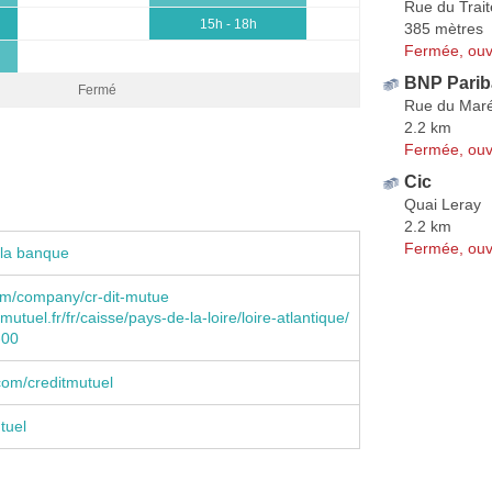
Rue du Trai
15h - 18h
385 mètres
Fermée, ouv
BNP Pariba
Fermé
Rue du Maré
2.2 km
Fermée, ouv
Cic
Quai Leray
2.2 km
Fermée, ouv
 la banque
om/company/cr-dit-mutue
utuel.fr/fr/caisse/pays-de-la-loire/loire-atlantique/
-00
com/creditmutuel
tuel