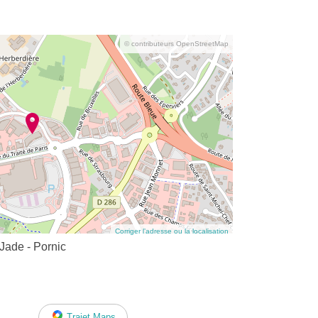
© contributeurs OpenStreetMap
Corriger l’adresse ou la localisation
Jade - Pornic
Trajet Maps