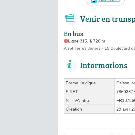
Venir en trans
En bus
Ligne 315, à 726 m
Arrêt Terres Jarries - 15 Boulevard d
Informations
Forme juridique
Caisse lo
SIRET
7860337
N° TVA Intra.
FR18786
Création
28 avril 