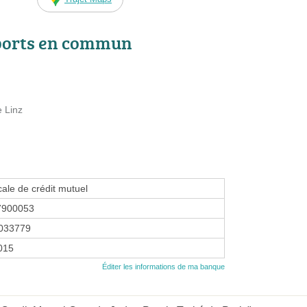
ports en commun
e Linz
cale de crédit mutuel
7900053
033779
2015
Éditer les informations de ma banque