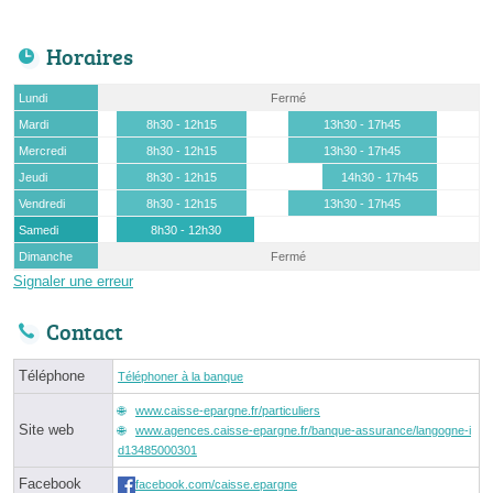
Horaires
Lundi
Fermé
Mardi
8h30 - 12h15
13h30 - 17h45
Mercredi
8h30 - 12h15
13h30 - 17h45
Jeudi
8h30 - 12h15
14h30 - 17h45
Vendredi
8h30 - 12h15
13h30 - 17h45
Samedi
8h30 - 12h30
Dimanche
Fermé
Signaler une erreur
Contact
Téléphone
Téléphoner à la banque
www.caisse-epargne.fr/particuliers
Site web
www.agences.caisse-epargne.fr/banque-assurance/langogne-i
d13485000301
Facebook
facebook.com/caisse.epargne