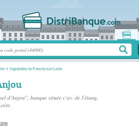
ire
>
Ingrandes-le-Fresne-sur-Loire
Anjou
tuel d'Anjou", banque située
c'av. de l'étang
,
oire.
oire