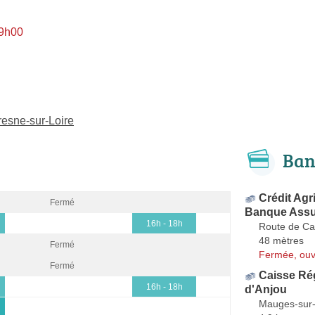
 9h00
resne-sur-Loire
Ban
Crédit Agr
Fermé
Banque Ass
16h - 18h
Route de C
48 mètres
Fermé
Fermée, ouv
Fermé
Caisse Rég
16h - 18h
d'Anjou
Mauges-sur-