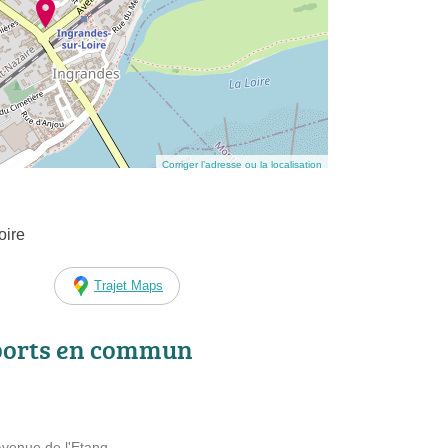
Corriger l’adresse ou la localisation
oire
Trajet Maps
ports en commun
 Avenue de l'Etang