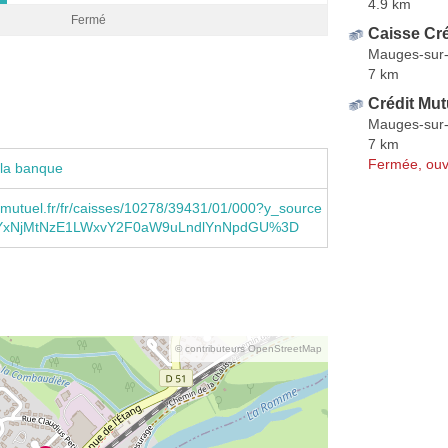
4.9 km
Fermé
Caisse Cr
Mauges-sur-
7 km
Crédit Mut
Mauges-sur-
7 km
Fermée, ouv
 la banque
mutuel.fr/fr/caisses/10278/39431/01/000?y_source
xNjMtNzE1LWxvY2F0aW9uLndlYnNpdGU%3D
© contributeurs OpenStreetMap