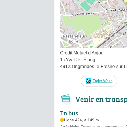
Crédit Mutuel d'Anjou
1 c'Av. De l'Étang
49123 Ingrandes-le-Fresne-sur-L
Trajet Waze
Venir en trans
En bus
Ligne 424, à 149 m
Arrêt Halte Ferroviaire / Ingrandes -