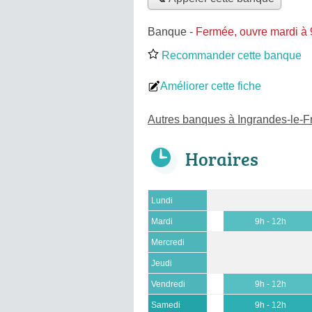
Banque
-
Fermée, ouvre mardi à
Recommander cette banque
Améliorer cette fiche
Autres banques à Ingrandes-le-F
Horaires
Lundi
Mardi
9h - 12h
Mercredi
Jeudi
Vendredi
9h - 12h
Samedi
9h - 12h