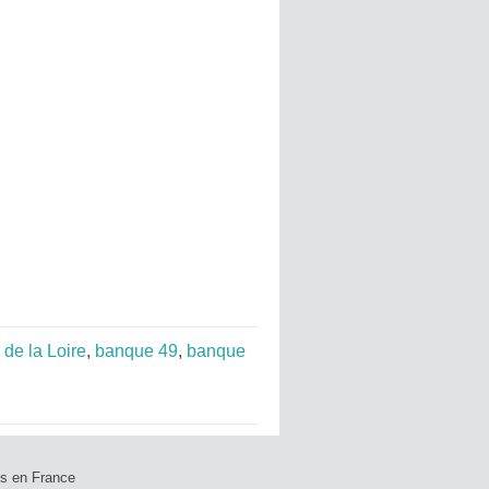
de la Loire
,
banque 49
,
banque
ts en France