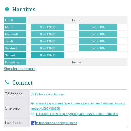
Horaires
Lundi
Fermé
Mardi
9h - 12h30
14h - 18h
Mercredi
9h - 12h30
14h - 18h
Jeudi
9h - 12h30
14h - 18h
Vendredi
9h - 12h30
14h - 18h
Samedi
9h - 12h30
Dimanche
Fermé
Signaler une erreur
Contact
Téléphone
Téléphoner à la banque
agences.groupama.fr/assurance/centre-manche/agence-bricq
Site web
uebec-idGCM00288
fr.linkedin.com/company/groupama-assurances-mutuelles
Facebook
fr-fr.facebook.com/groupama