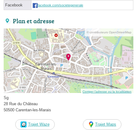
Facebook
facebook.com/societegenerale
Plan et adresse
© contributeurs OpenStreetMap
Corriger l’adresse ou la localisation
Sg
28 Rue du Château
50500 Carentan-les-Marais
Trajet Waze
Trajet Maps