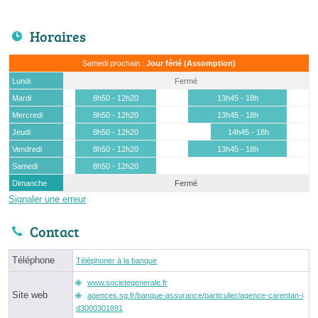
Horaires
Samedi prochain :
Jour férié (Assomption)
Lundi
Fermé
Mardi
8h50 - 12h20
13h45 - 18h
Mercredi
8h50 - 12h20
13h45 - 18h
Jeudi
8h50 - 12h20
14h45 - 18h
Vendredi
8h50 - 12h20
13h45 - 18h
Samedi
8h50 - 12h20
Dimanche
Fermé
Signaler une erreur
Contact
Téléphone
Téléphoner à la banque
www.societegenerale.fr
Site web
agences.sg.fr/banque-assurance/particulier/agence-carentan-i
d3000301891