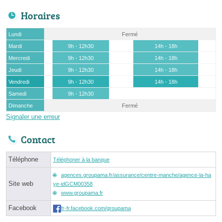
Horaires
Lundi
Fermé
Mardi
9h - 12h30
14h - 18h
Mercredi
9h - 12h30
14h - 18h
Jeudi
9h - 12h30
14h - 18h
Vendredi
9h - 12h30
14h - 18h
Samedi
9h - 12h30
Dimanche
Fermé
Signaler une erreur
Contact
Téléphone
Téléphoner à la banque
agences.groupama.fr/assurance/centre-manche/agence-la-ha
Site web
ye-idGCM00358
www.groupama.fr
Facebook
fr-fr.facebook.com/groupama