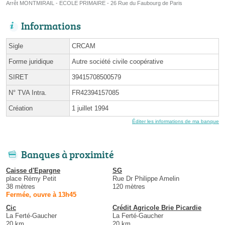
Arrêt MONTMIRAIL - ECOLE PRIMAIRE - 26 Rue du Faubourg de Paris
Informations
Sigle
CRCAM
Forme juridique
Autre société civile coopérative
SIRET
39415708500579
N° TVA Intra.
FR42394157085
Création
1 juillet 1994
Éditer les informations de ma banque
Banques à proximité
Caisse d'Epargne
SG
place Rémy Petit
Rue Dr Philippe Amelin
38 mètres
120 mètres
Fermée, ouvre à 13h45
Cic
Crédit Agricole Brie Picardie
La Ferté-Gaucher
La Ferté-Gaucher
20 km
20 km