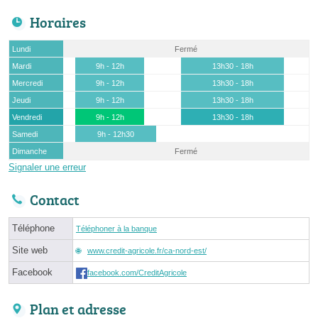
Horaires
Lundi
Fermé
Mardi
9h - 12h
13h30 - 18h
Mercredi
9h - 12h
13h30 - 18h
Jeudi
9h - 12h
13h30 - 18h
Vendredi
9h - 12h
13h30 - 18h
Samedi
9h - 12h30
Dimanche
Fermé
Signaler une erreur
Contact
Téléphone
Téléphoner à la banque
Site web
www.credit-agricole.fr/ca-nord-est/
Facebook
facebook.com/CreditAgricole
Plan et adresse