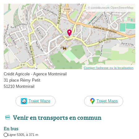
© contributeurs OpenStreetMap
Corriger l’adresse ou la localisation
Crédit Agricole - Agence Montmirail
31 place Rémy Petit
51210 Montmirail
Trajet Waze
Trajet Maps
Venir en transports en commun
En bus
Ligne 5305, à 371 m