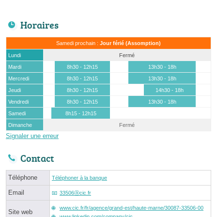
Horaires
Samedi prochain :
Jour férié (Assomption)
Lundi
Fermé
Mardi
8h30 - 12h15
13h30 - 18h
Mercredi
8h30 - 12h15
13h30 - 18h
Jeudi
8h30 - 12h15
14h30 - 18h
Vendredi
8h30 - 12h15
13h30 - 18h
Samedi
8h15 - 12h15
Dimanche
Fermé
Signaler une erreur
Contact
Téléphone
Téléphoner à la banque
Email
33506ⓐcic.fr
www.cic.fr/fr/agence/grand-est/haute-marne/30087-33506-00
Site web
www.linkedin.com/company/cic