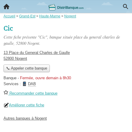
Accueil
>
Grand-Est
>
Haute-Marne
>
Nogent
Cic
Cette fiche présente "Cic", banque située
place du general charles de
gaulle
, 52800 Nogent.
13 Place du General Charles de Gaulle
52800 Nogent
📞 Appeler cette banque
Banque
-
Fermée, ouvre demain à 8h30
Services :
DAB
Recommander cette banque
Améliorer cette fiche
Autres banques à Nogent