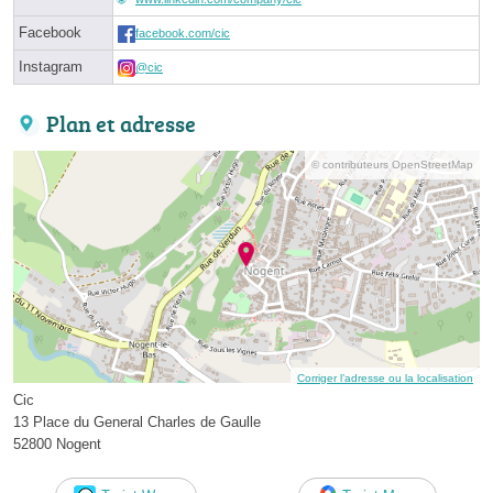
Facebook
facebook.com/cic
Instagram
@cic
Plan et adresse
© contributeurs OpenStreetMap
Corriger l’adresse ou la localisation
Cic
13 Place du General Charles de Gaulle
52800 Nogent