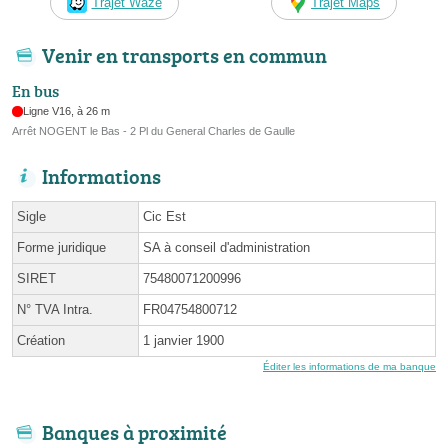
Trajet Waze
Trajet Maps
Venir en transports en commun
En bus
Ligne V16, à 26 m
Arrêt NOGENT le Bas - 2 Pl du General Charles de Gaulle
Informations
Sigle
Cic Est
Forme juridique
SA à conseil d'administration
SIRET
75480071200996
N° TVA Intra.
FR04754800712
Création
1 janvier 1900
Éditer les informations de ma banque
Banques à proximité