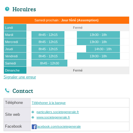
Horaires
Samedi prochain :
Jour férié (Assomption)
Lundi
Fermé
Mardi
8h45 - 12h15
13h30 - 18h
Mercredi
8h45 - 12h15
13h30 - 18h
Jeudi
8h45 - 12h15
14h30 - 18h
Vendredi
8h45 - 12h15
13h30 - 18h
Samedi
8h45 - 12h30
Dimanche
Fermé
Signaler une erreur
Contact
Téléphone
Téléphoner à la banque
particuliers.societegenerale.fr
Site web
www.societegenerale.fr
Facebook
facebook.com/societegenerale