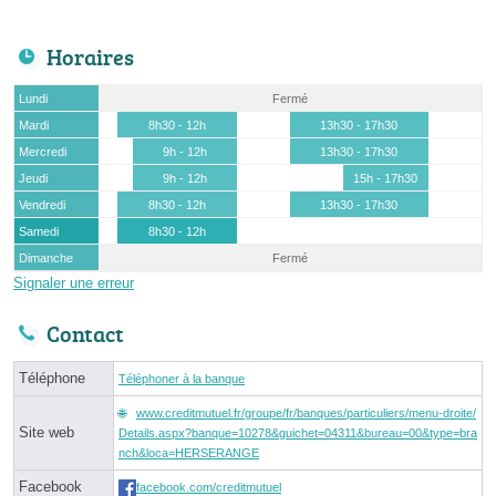
Horaires
Lundi
Fermé
Mardi
8h30 - 12h
13h30 - 17h30
Mercredi
9h - 12h
13h30 - 17h30
Jeudi
9h - 12h
15h - 17h30
Vendredi
8h30 - 12h
13h30 - 17h30
Samedi
8h30 - 12h
Dimanche
Fermé
Signaler une erreur
Contact
Téléphone
Téléphoner à la banque
www.creditmutuel.fr/groupe/fr/banques/particuliers/menu-droite/
Site web
Details.aspx?banque=10278&guichet=04311&bureau=00&type=bra
nch&loca=HERSERANGE
Facebook
facebook.com/creditmutuel