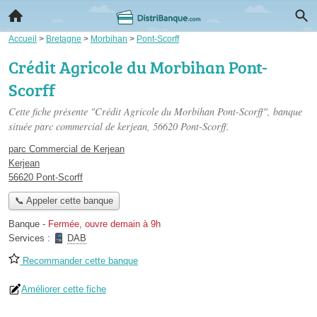
Accueil
>
Bretagne
>
Morbihan
>
Pont-Scorff
Crédit Agricole du Morbihan Pont-
Scorff
Cette fiche présente "Crédit Agricole du Morbihan Pont-Scorff", banque
située
parc commercial de kerjean
, 56620 Pont-Scorff.
parc Commercial de Kerjean
Kerjean
56620 Pont-Scorff
📞 Appeler cette banque
Banque
-
Fermée, ouvre demain à 9h
Services :
DAB
Recommander cette banque
Améliorer cette fiche