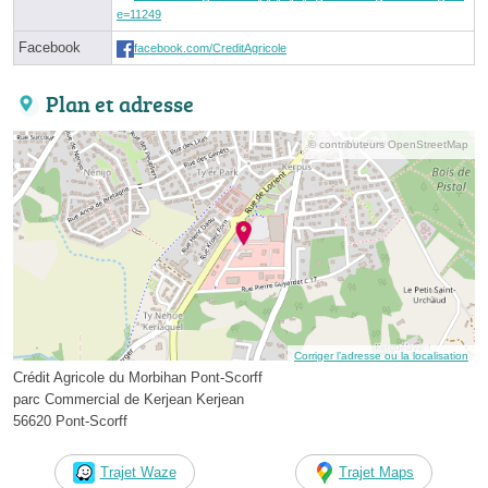
e=11249
Facebook
facebook.com/CreditAgricole
Plan et adresse
© contributeurs OpenStreetMap
Corriger l’adresse ou la localisation
Crédit Agricole du Morbihan Pont-Scorff
parc Commercial de Kerjean Kerjean
56620 Pont-Scorff
Trajet Waze
Trajet Maps