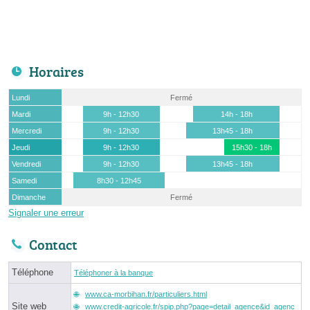
Horaires
Lundi
Fermé
Mardi
9h - 12h30
14h - 18h
Mercredi
9h - 12h30
13h45 - 18h
Jeudi
9h - 12h30
15h30 - 18h
Vendredi
9h - 12h30
13h45 - 18h
Samedi
8h30 - 12h45
Dimanche
Fermé
Signaler une erreur
Contact
Téléphone
Téléphoner à la banque
www.ca-morbihan.fr/particuliers.html
Site web
www.credit-agricole.fr/spip.php?page=detail_agence&id_agenc