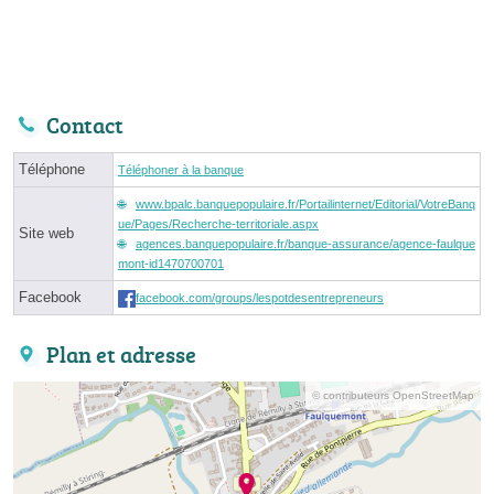
Contact
Téléphone
Téléphoner à la banque
www.bpalc.banquepopulaire.fr/Portailinternet/Editorial/VotreBanq
ue/Pages/Recherche-territoriale.aspx
Site web
agences.banquepopulaire.fr/banque-assurance/agence-faulque
mont-id1470700701
Facebook
facebook.com/groups/lespotdesentrepreneurs
Plan et adresse
© contributeurs OpenStreetMap