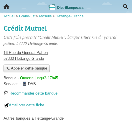
Accueil
>
Grand-Est
>
Moselle
>
Hettange-Grande
Crédit Mutuel
Cette fiche présente "Crédit Mutuel", banque située
rue du général
patton
, 57330 Hettange-Grande.
16 Rue du Général Patton
57330 Hettange-Grande
📞 Appeler cette banque
Banque
-
Ouverte jusqu'à 17h45
Services :
DAB
Recommander cette banque
Améliorer cette fiche
Autres banques à Hettange-Grande