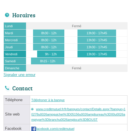
Horaires
Lundi
Fermé
Mardi
8h30 - 12h
13h30 - 17h45
Mercredi
8h30 - 12h
13h30 - 17h45
Jeudi
8h30 - 12h
13h30 - 17h45
Vendredi
9h - 12h
13h30 - 17h45
Samedi
8h15 - 12h
Dimanche
Fermé
Signaler une erreur
Contact
Téléphone
Téléphoner à la banque
www.creditmutuel.fr/fr/banques/contact/Details.aspx?banque=1
Site web
0278u0026ampguichet%3D05156u0026ampbureau%3D00u0026a
mptype%3Dbranchu0026amploca%3DBOUST
Facebook
facebook.com/creditmutuel