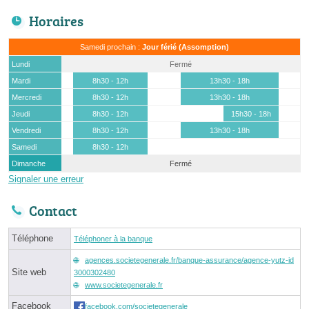
Horaires
Samedi prochain :
Jour férié (Assomption)
Lundi
Fermé
Mardi
8h30 - 12h
13h30 - 18h
Mercredi
8h30 - 12h
13h30 - 18h
Jeudi
8h30 - 12h
15h30 - 18h
Vendredi
8h30 - 12h
13h30 - 18h
Samedi
8h30 - 12h
Dimanche
Fermé
Signaler une erreur
Contact
Téléphone
Téléphoner à la banque
agences.societegenerale.fr/banque-assurance/agence-yutz-id
Site web
3000302480
www.societegenerale.fr
Facebook
facebook.com/societegenerale